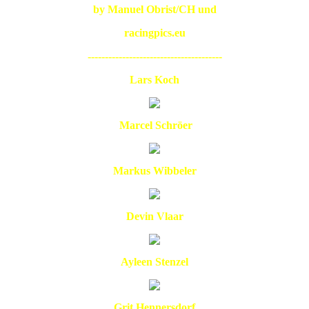
by Manuel Obrist/CH und
racingpics.eu
---------------------------------------
Lars Koch
Marcel Schröer
Markus Wibbeler
Devin Vlaar
Ayleen Stenzel
Grit Hennersdorf